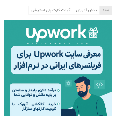
انواع
مختلفی
همه
بخش آموزش
گیفت کارت پلی استیشن
می
باشد.
گزینه
ها
ممکن
است
در
صفحه
محصول
انتخاب
شوند