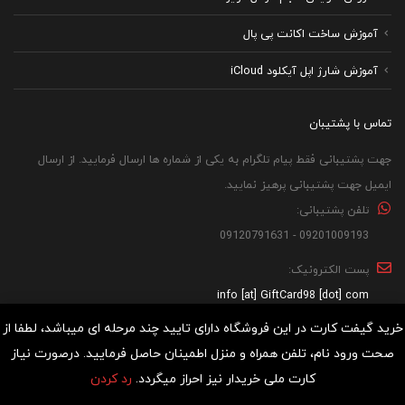
آموزش ساخت اکانت پی پال
آموزش شارژ اپل آیکلود iCloud
تماس با پشتیبان
جهت پشتیبانی فقط پیام تلگرام به یکی از شماره ها ارسال فرمایید. از ارسال
ایمیل جهت پشتیبانی پرهیز نمایید.
تلفن پشتیبانی:
09201009193 - 09120791631
پست الکترونیک:
info [at] GiftCard98 [dot] com
خرید گیفت کارت در این فروشگاه دارای تایید چند مرحله ای میباشد، لطفا از
ما در شبکه های اجتماعی
صحت ورود نام، تلفن همراه و منزل اطمینان حاصل فرمایید. درصورت نیاز
کارت ملی خریدار نیز احراز میگردد.
رد کردن