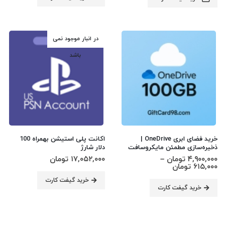
انتخاب
۲۷,۴۴۰,۰۰۰ تومان
محصول
انتخاب
شوند
دارای
شوند
انواع
در انبار موجود نمی
مختلفی
باشد
می
باشد.
گزینه
ها
ممکن
است
خرید فضای ابری OneDrive | 
اکانت پلی استیشن بهمراه 100 
ذخیره‌سازی مطمئن مایکروسافت
دلار شارژ
در
۴,۹۰۰,۰۰۰
تومان
–
۱۷,۰۵۲,۰۰۰
تومان
صفحه
Price
۶۱۵,۰۰۰
تومان
range:
محصول
۶۱۵,۰۰۰ تومان
خرید گیفت کارت
این
خرید گیفت کارت
through
انتخاب
۴,۹۰۰,۰۰۰ تومان
محصول
شوند
دارای