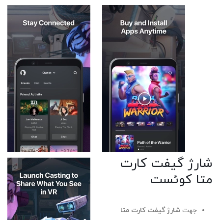
شارژ گیفت کارت
متا کوئست
جهت
شارژ گیفت کارت متا