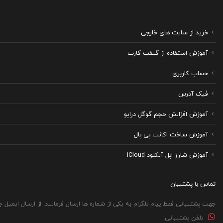
گزینه
ها
خرید از سایت های خارجی
ممکن
است
آموزش استفاده از گیفت کارت
در
حساب کاربری
صفحه
محصول
فیک آدرس
انتخاب
آموزش افزایش حجم گوگل درایو
شوند
آموزش ساخت اکانت پی پال
آموزش شارژ اپل آیکلود iCloud
تماس با پشتیبان
جهت پشتیبانی فقط پیام تلگرام به یکی از شماره ها ارسال فرمایید. از ارسال ایمیل 
تلفن پشتیبانی: