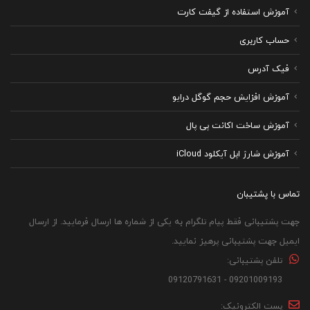
آموزش استفاده از گیفت کارت
حساب کاربری
فیک آدرس
آموزش افزایش حجم گوگل درایو
آموزش ساخت اکانت پی پال
آموزش شارژ اپل آیکلود iCloud
تماس با پشتیبان
جهت پشتیبانی فقط پیام تلگرام به یکی از شماره ها ارسال فرمایید. از ارسال
ایمیل جهت پشتیبانی پرهیز نمایید.
تلفن پشتیبانی:
09201009193 - 09120791631
پست الکترونیک: