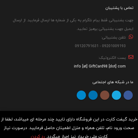
تماس با پشتیبان
جهت پشتیبانی فقط پیام تلگرام به یکی از شماره ها ارسال فرمایید. از ارسال
ایمیل جهت پشتیبانی پرهیز نمایید.
تلفن پشتیبانی:
09201009193 - 09120791631
پست الکترونیک:
info [at] GiftCard98 [dot] com
ما در شبکه های اجتماعی
خرید گیفت کارت در این فروشگاه دارای تایید چند مرحله ای میباشد، لطفا از
صحت ورود نام، تلفن همراه و منزل اطمینان حاصل فرمایید. درصورت نیاز
کلیه حقوق مادی و معنوی برای "گیفت کارت 98" محفوظ می باشد.
کارت ملی خریدار نیز احراز میگردد.
رد کردن