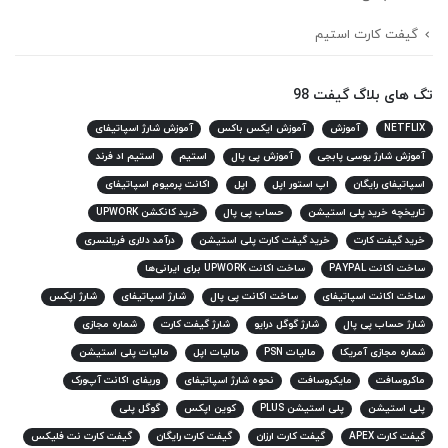
گیفت کارت استیم
تگ های بلاگ گیفت 98
NETFLIX
آموزش
آموزش ایکس باکس
آموزش شارژ اسپاتیفای
آموزش شارژ یوسی پابجی
آموزش پی پال
استیم
استیم اد فرند
اسپاتیفای رایگان
اپ استور اپل
اپل
اکانت پرمیوم اسپاتیفای
تاریخچه خرید پلی استیشن
حساب پی پال
خرید کانکشن UPWORK
خرید گیفت کارت
خرید گیفت کارت پلی استیشن
درآمد دلاری فریلنسری
ساخت اکانت PAYPAL
ساخت اکانت UPWORK برای ایرانی‌ها
ساخت اکانت اسپاتیفای
ساخت اکانت پی پال
شارژ اسپاتیفای
شارژ اپکس
شارژ حساب پی پال
شارژ گوگل درایو
شارژ گیفت کارت
شماره مجازی
شماره مجازی آمریکا
مالیات PSN
مالیات اپل
مالیات پلی استیشن
ماکروسافت
مایکروسافت
نحوه شارژ اسپاتیفای
وریفای اکانت آپ‌ورک
پلی استیشن
پلی استیشن PLUS
کوین اپکس
گوگل پلی
گیفت کارت APEX
گیفت کارت ارزان
گیفت کارت رایگان
گیفت کارت نت فلیکس