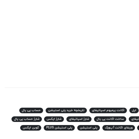
اپل
اکانت پرمیوم اسپاتیفای
تاریخچه خرید پلی استیشن
حساب پی پال
یفای
ساخت اکانت پی پال
شارژ اسپاتیفای
شارژ اپکس
شارژ حساب پی پال
وریفای اکانت آپ‌ورک
پلی استیشن
پلی استیشن PLUS
کوین اپکس