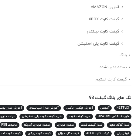
آمازون AMAZON
گیفت کارت XBOX
گیفت کارت نینتندو
گیفت کارت پلی استیشن
بلاگ
دسته‌بندی نشده
گیفت کارت استیم
تگ های بلاگ گیفت 98
NETFLIX
آموزش
آموزش ایکس باکس
آموزش شارژ اسپاتیفای
آموزش شارژ یوس
خرید کانکشن UPWORK
خرید گیفت کارت
خرید گیفت کارت پلی استیشن
درآمد دلاری
شارژ گوگل درایو
شارژ گیفت کارت
شماره مجازی
شماره مجازی آمریکا
مالیات PSN
گوگل پلی
گیفت کارت APEX
گیفت کارت ارزان
گیفت کارت رایگان
گیفت کارت نت 