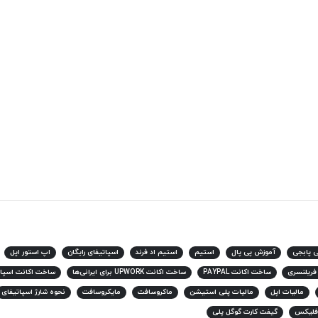
ی پابجی
آموزش پی پال
استیم
استیم اد فرند
اسپاتیفای رایگان
اپ استور اپل
 فریلنسری
ساخت اکانت PAYPAL
ساخت اکانت UPWORK برای ایرانی‌ها
ساخت اکانت اسپات
مالیات اپل
مالیات پلی استیشن
ماکروسافت
مایکروسافت
نحوه شارژ اسپاتیفای
فلیکس
گیفت کارت گوگل پلی