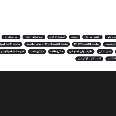
ی پابجی
آموزش پی پال
استیم
استیم اد فرند
اسپاتیفای رایگان
اپ استور اپل
 فریلنسری
ساخت اکانت PAYPAL
ساخت اکانت UPWORK برای ایرانی‌ها
ساخت اکانت اسپات
مالیات اپل
مالیات پلی استیشن
ماکروسافت
مایکروسافت
نحوه شارژ اسپاتیفای
فلیکس
گیفت کارت گوگل پلی