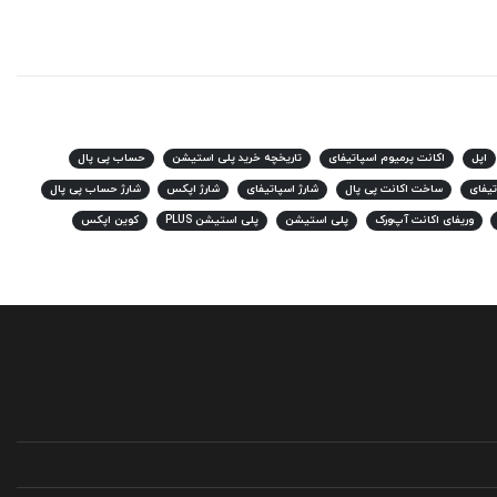
اپل
اکانت پرمیوم اسپاتیفای
تاریخچه خرید پلی استیشن
حساب پی پال
یفای
ساخت اکانت پی پال
شارژ اسپاتیفای
شارژ اپکس
شارژ حساب پی پال
وریفای اکانت آپ‌ورک
پلی استیشن
پلی استیشن PLUS
کوین اپکس