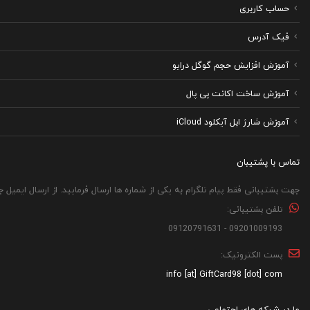
حساب کاربری
فیک آدرس
آموزش افزایش حجم گوگل درایو
آموزش ساخت اکانت پی پال
آموزش شارژ اپل آیکلود iCloud
تماس با پشتیبان
جهت پشتیبانی فقط پیام تلگرام به یکی از شماره ها ارسال فرمایید. از ارسال ایمیل 
تلفن پشتیبانی:
09201009193 - 09120791631
پست الکترونیک:
info [at] GiftCard98 [dot] com