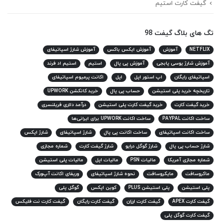
گیفت کارت استیم
تگ های بلاگ گیفت 98
NETFLIX
آموزش
آموزش ایکس باکس
آموزش شارژ اسپاتیفای
آموزش شارژ یوسی پابجی
آموزش پی پال
استیم
استیم اد فرند
اسپاتیفای رایگان
اپ استور اپل
اپل
اکانت پرمیوم اسپاتیفای
تاریخچه خرید پلی استیشن
حساب پی پال
خرید کانکشن UPWORK
خرید گیفت کارت
خرید گیفت کارت پلی استیشن
درآمد دلاری فریلنسری
ساخت اکانت PAYPAL
ساخت اکانت UPWORK برای ایرانی‌ها
ساخت اکانت اسپاتیفای
ساخت اکانت پی پال
شارژ اسپاتیفای
شارژ اپکس
شارژ حساب پی پال
شارژ گوگل درایو
شارژ گیفت کارت
شماره مجازی
شماره مجازی آمریکا
مالیات PSN
مالیات اپل
مالیات پلی استیشن
ماکروسافت
مایکروسافت
نحوه شارژ اسپاتیفای
وریفای اکانت آپ‌ورک
پلی استیشن
پلی استیشن PLUS
کوین اپکس
گوگل پلی
گیفت کارت APEX
گیفت کارت ارزان
گیفت کارت رایگان
گیفت کارت نت فلیکس
گیفت کارت گوگل پلی