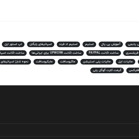
ی پابجی
آموزش پی پال
استیم
استیم اد فرند
اسپاتیفای رایگان
اپ استور اپل
 فریلنسری
ساخت اکانت PAYPAL
ساخت اکانت UPWORK برای ایرانی‌ها
ساخت اکانت اسپات
مالیات اپل
مالیات پلی استیشن
ماکروسافت
مایکروسافت
نحوه شارژ اسپاتیفای
فلیکس
گیفت کارت گوگل پلی