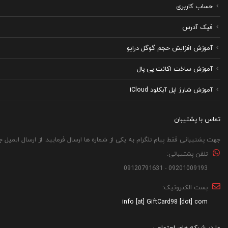
حساب کاربری
فیک آدرس
آموزش افزایش حجم گوگل درایو
آموزش ساخت اکانت پی پال
آموزش شارژ اپل آیکلود iCloud
تماس با پشتیبان
جهت پشتیبانی فقط پیام تلگرام به یکی از شماره ها ارسال فرمایید. از ارسال ایمیل 
تلفن پشتیبانی:
09201009193 - 09120791631
پست الکترونیک:
info [at] GiftCard98 [dot] com