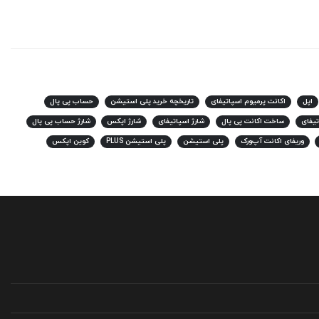
اپل
اکانت پرمیوم اسپاتیفای
تاریخچه خرید پلی استیشن
حساب پی پال
یفای
ساخت اکانت پی پال
شارژ اسپاتیفای
شارژ اپکس
شارژ حساب پی پال
وریفای اکانت آپ‌ورک
پلی استیشن
پلی استیشن PLUS
کوین اپکس