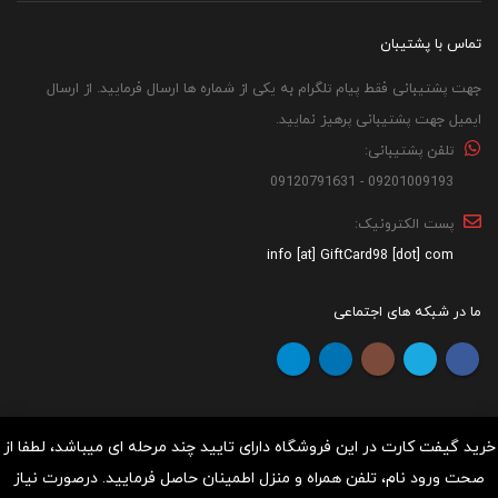
تماس با پشتیبان
جهت پشتیبانی فقط پیام تلگرام به یکی از شماره ها ارسال فرمایید. از ارسال
ایمیل جهت پشتیبانی پرهیز نمایید.
تلفن پشتیبانی:
09201009193 - 09120791631
پست الکترونیک:
info [at] GiftCard98 [dot] com
ما در شبکه های اجتماعی
خرید گیفت کارت در این فروشگاه دارای تایید چند مرحله ای میباشد، لطفا از
صحت ورود نام، تلفن همراه و منزل اطمینان حاصل فرمایید. درصورت نیاز
کلیه حقوق مادی و معنوی برای "گیفت کارت 98" محفوظ می باشد.