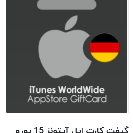
گیفت کارت اپل آیتونز 15 یورو