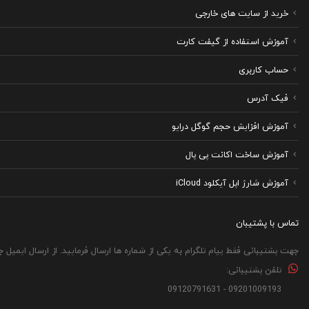
خرید از سایت های خارجی
آموزش استفاده از گیفت کارت
حساب کاربری
فیک آدرس
آموزش افزایش حجم گوگل درایو
آموزش ساخت اکانت پی پال
آموزش شارژ اپل آیکلود iCloud
تماس با پشتیبان
جهت پشتیبانی فقط پیام تلگرام به یکی از شماره ها ارسال فرمایید. از ارسال ایمیل 
تلفن پشتیبانی:
09201009193 - 09120791631