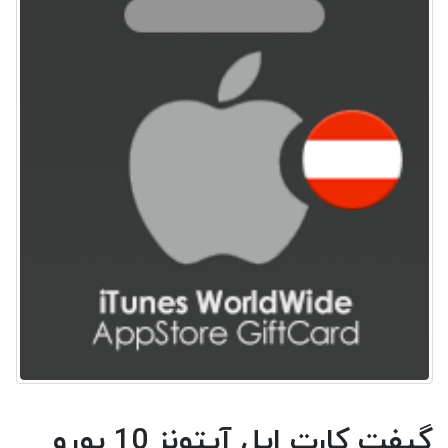
گیفت کارت اپل آیتونز 10 یورو